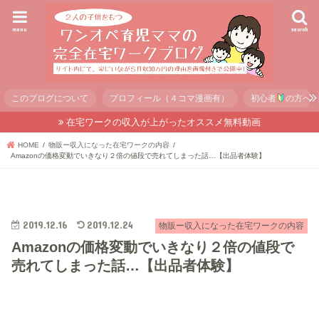
menu
search
このブログについて
プロフィール（４コマ漫画有）
初心者
の方へ
在宅ワークの収入が上がったオススメ無料動画
HOME
物販ー収入になった在宅ワークの内容
Amazonの価格変動でいきなり２倍の値段で売れてしまった話…【出品者体験】
2019.12.16
2019.12.24
物販ー収入になった在宅ワークの内容
Amazonの価格変動でいきなり２倍の値段で
売れてしまった話…【出品者体験】