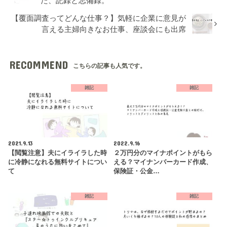
た、記録と忘備録。
【覆面調査ってどんな仕事？】気軽に企業に意見が
言える主婦向きなお仕事、座談会にも出席
RECOMMEND
こちらの記事も人気です。
雑記
雑記
2021.9.13
2022.9.16
【閲覧注意】夫にイライラした時
２万円分のマイナポイントがもら
に冷静になれる無料サイトについ
える？マイナンバーカード作成、
て
保険証・公金…
雑記
雑記