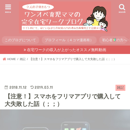
menu
search
このブログについて
プロフィール（４コマ漫画有）
初心者
の方へ
在宅ワークの収入が上がったオススメ無料動画
HOME
雑記
【注意！】スマホをフリマアプリで購入して大失敗した話（；；）
2018.11.12
2019.03.11
雑記
【注意！】スマホをフリマアプリで購入して
大失敗した話（；；）