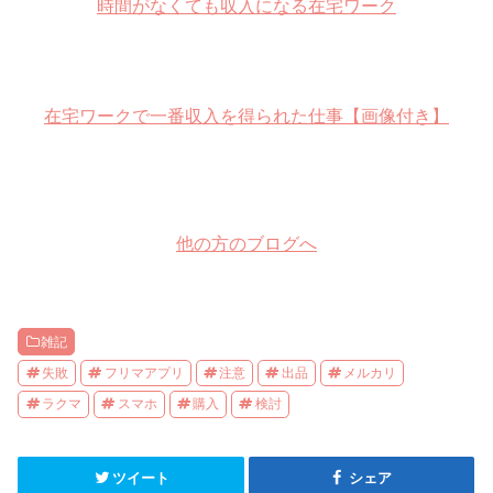
時間がなくても収入になる在宅ワーク
在宅ワークで一番収入を得られた仕事【画像付き】
他の方のブログへ
雑記
失敗
フリマアプリ
注意
出品
メルカリ
ラクマ
スマホ
購入
検討
ツイート
シェア