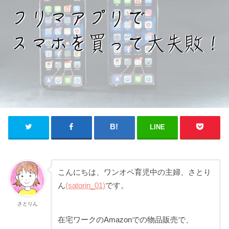
LINE
こんにちは、ワンオペ育児中の主婦、さとり
ん
(satorin_01)
です。
さとりん
在宅ワークのAmazonでの物品販売で、