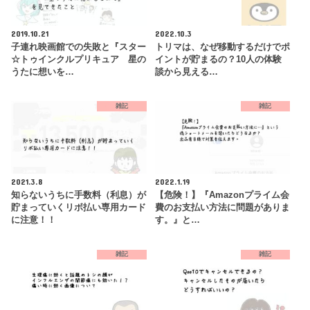
2019.10.21
2022.10.3
子連れ映画館での失敗と『スター
トリマは、なぜ移動するだけでポ
☆トゥインクルプリキュア 星の
イントが貯まるの？10人の体験
うたに想いを…
談から見える…
雑記
雑記
2021.3.8
2022.1.19
知らないうちに手数料（利息）が
【危険！】『Amazonプライム会
貯まっていくリボ払い専用カード
費のお支払い方法に問題がありま
に注意！！
す。』と…
雑記
雑記