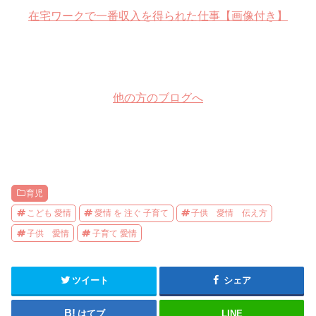
在宅ワークで一番収入を得られた仕事【画像付き】
他の方のブログへ
育児
こども 愛情
愛情 を 注ぐ 子育て
子供 愛情 伝え方
子供 愛情
子育て 愛情
ツイート
シェア
はてブ
LINE