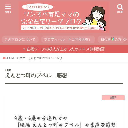
menu
search
このブログについて
プロフィール（４コマ漫画有）
初心者
の方へ
在宅ワークの収入が上がったオススメ無料動画
HOME
タグ : えんとつ町のプペル 感想
えんとつ町のプペル 感想
雑記