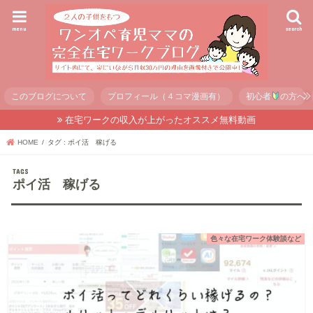
menu
search
このブログについて
プロフィール（４コマ漫画有）
初心者
の方へ
在宅ワークの収入が上がったオススメ無料動画
HOME
タグ : ポイ活 稼げる
ポイ活 稼げる
色々な在宅ワーク体験談など