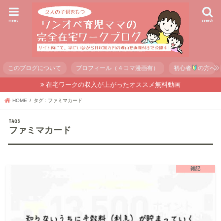
menu
search
このブログについて
プロフィール（４コマ漫画有）
初心者
の方へ
在宅ワークの収入が上がったオススメ無料動画
HOME
タグ : ファミマカード
ファミマカード
雑記